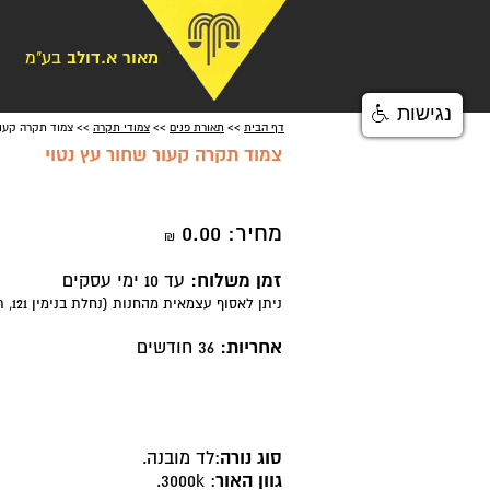
מאור א.דולב
בע"מ
נגישות
דף הבית
>>
תאורת פנים
>>
צמודי תקרה
>> צמוד תקרה קעור
צמוד תקרה קעור שחור עץ נטוי
מחיר:
0.00
₪
זמן משלוח:
עד 10 ימי עסקים
ניתן לאסוף עצמאית מהחנות (נחלת בנימין 121, ת"א)
אחריות:
36 חודשים
סוג נורה
:לד מובנה.
גוון האור
: 3000k.